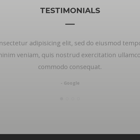
TESTIMONIALS
sectetur adipisicing elit, sed do eiusmod tempo
nim veniam, quis nostrud exercitation ullamco l
commodo consequat.
- Google