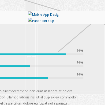
Mobile App Design
Paper Hot Cup
90%
70%
80%
do eiusmod tempor incididunt ut labore et dolore
ion ullamco laboris nisi ut aliquip ex ea commodo
lit esse cillum dolore eu fugiat nulla pariatur.