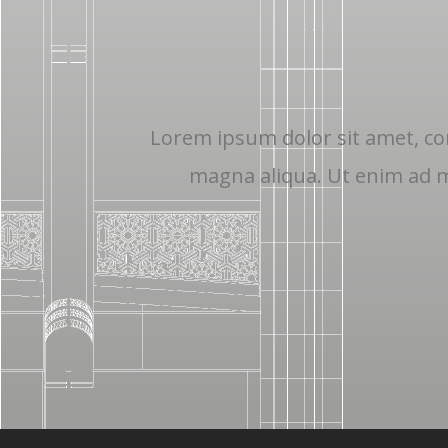
Lorem ipsum dolor sit amet, con
magna aliqua. Ut enim ad mi