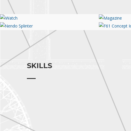
iWatch
Magazine
Nendo Splinter
F61 Conce
SKILLS