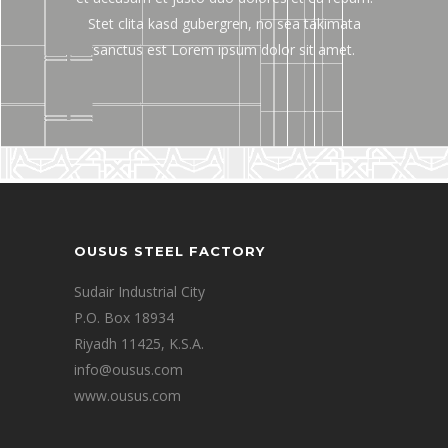
Stet clita kasd gubergren, no sea takimata
sanctus est Lorem ipsum dolor sit amet.
OUSUS STEEL FACTORY
Sudair Industrial City
P.O. Box 18934
Riyadh 11425, K.S.A.
info@ousus.com
www.ousus.com