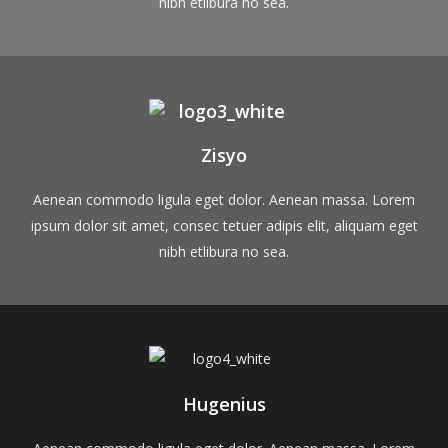
nibh etlibura no sea.
Zisyo
Aenean commodo ligula eget dolor. Aenean massa. Lorem
ipsum dolor sit amet, consec tetuer adipis elit, aliquam eget
nibh etlibura no sea.
Hugenius