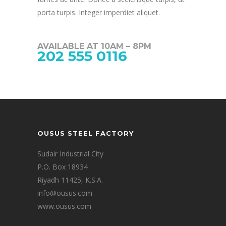
porta turpis. Integer imperdiet aliquet.
AVAILABLE AT 10AM – 8PM
202 555 0116
OUSUS STEEL FACTORY
Sudair Industrial City
P.O. Box 18934
Riyadh 11425, K.S.A.
info@ousus.com
www.ousus.com