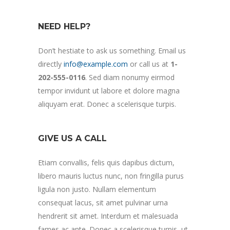
NEED HELP?
Don’t hestiate to ask us something. Email us
directly
info@example.com
or call us at
1-
202-555-0116
. Sed diam nonumy eirmod
tempor invidunt ut labore et dolore magna
aliquyam erat. Donec a scelerisque turpis.
GIVE US A CALL
Etiam convallis, felis quis dapibus dictum,
libero mauris luctus nunc, non fringilla purus
ligula non justo. Nullam elementum
consequat lacus, sit amet pulvinar urna
hendrerit sit amet. Interdum et malesuada
fames ac ante. Donec a scelerisque turpis, ut