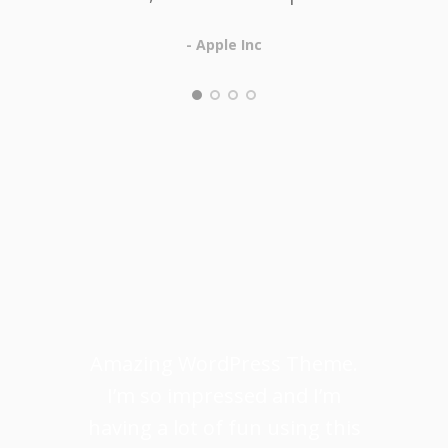
- Apple Inc
Amazing WordPress Theme.
I’m so impressed and I’m
having a lot of fun using this