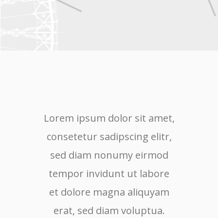
Lorem ipsum dolor sit amet,
Lore
consetetur sadipscing elitr,
cons
sed diam nonumy eirmod
sed
tempor invidunt ut labore
tem
et dolore magna aliquyam
et 
erat, sed diam voluptua.
er