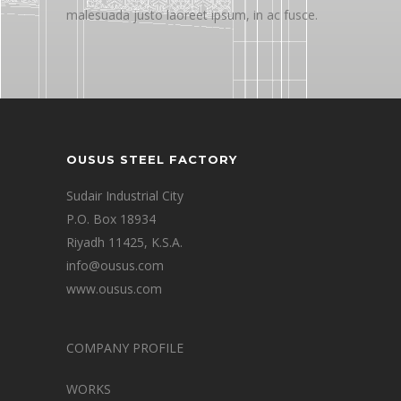
malesuada justo laoreet ipsum, in ac fusce.
OUSUS STEEL FACTORY
Sudair Industrial City
P.O. Box 18934
Riyadh 11425, K.S.A.
info@ousus.com
www.ousus.com
COMPANY PROFILE
WORKS