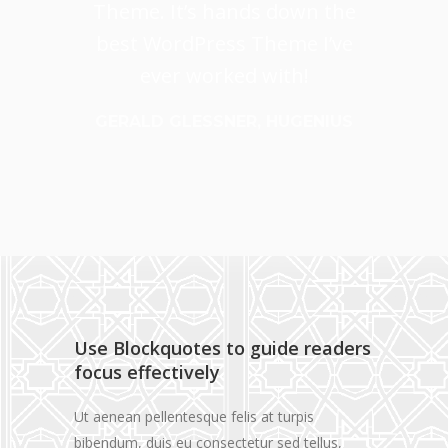
Theme. It’s hands down the
best WordPress Theme I’ve
ever worked with!
GERALD GLESSNER, HUGENIUS
Use Blockquotes to guide readers
focus effectively
Ut aenean pellentesque felis at turpis
bibendum, duis eu consectetur sed tellus,