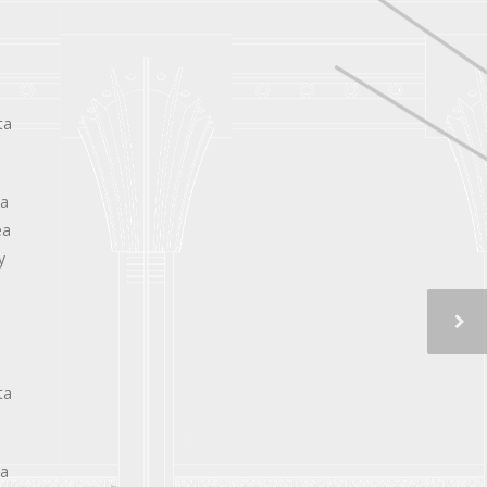
ta
na
ea
y
ta
na