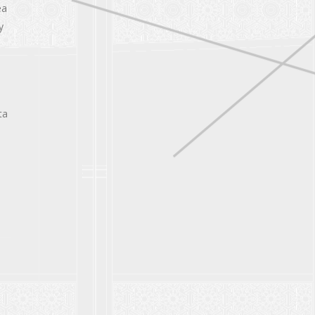
ea
y
ta