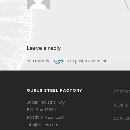
Leave a reply
You must be
logged in
to post a comment.
OUSUS STEEL FACTORY
COMPAN
Sudair Industrial City
WORKS
P.O. Box 18934
Riyadh 11425, K.S.A.
CONTA
info@ousus.com